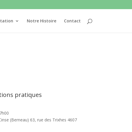
tation
Notre Histoire
Contact
tions pratiques
17h00
e Cinse (Berneau) 63, rue des Trixhes 4607