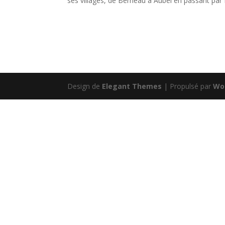
ses villages, de Berneau à Aubel en passant pa
Design de
Elegant Themes
| Propulsé par
Wo