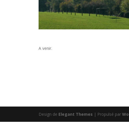
A venir.
Design de
Elegant Themes
| Propulsé par
Wo